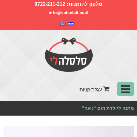
טלפון להזמנות:
0722-211-212
info@salselali.co.il
מתנה ליולדת דגם “נועה”