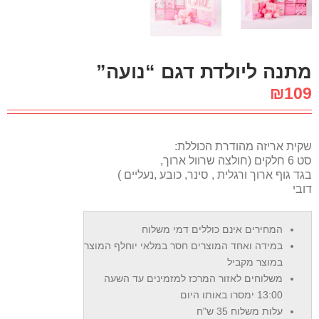
מתנה ליולדת דגם “נועה”
₪
109
שקית אריזה מהודרת הכוללת:
סט 6 חלקים (חולצה שרוול ארוך,
בגד גוף ארוך ורגלית , סינר, כובע ,נעליים )
דובי
המחירים אינם כוללים דמי משלוח
במידה ואחד המוצרים חסר במלאי יוחלף המוצר
במוצר מקביל
משלוחים לאזור המרכז למזמינים עד השעה
13:00 ימסרו באותו היום
עלות משלוח 35 ש"ח