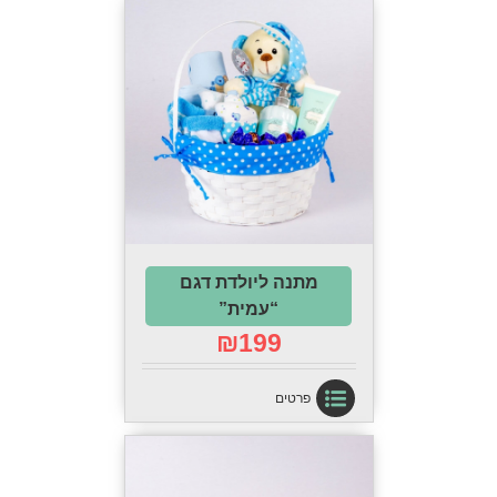
מתנה ליולדת דגם
“עמית”
₪
199
פרטים