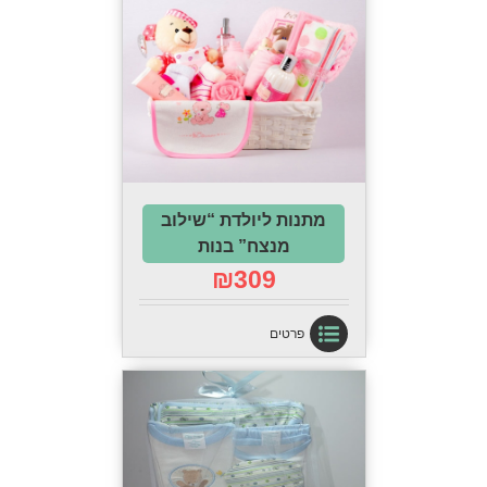
מתנות ליולדת “שילוב
מנצח” בנות
₪
309
פרטים